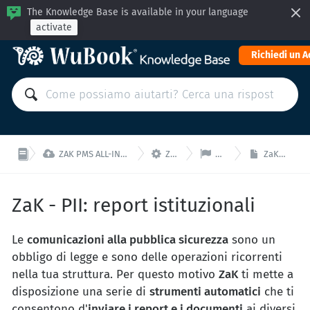
The Knowledge Base is available in your language
activate
Richiedi un 



ZAK PMS ALL-IN-ONE: Gestisci la tua struttura da un'unica interfaccia!
ZaK - Impostazioni
ZaK - Settaggio PII
ZaK - PII: report istituzionali
ZaK - PII: report istituzionali
Le
comunicazioni alla pubblica sicurezza
sono un
obbligo di legge e sono delle operazioni ricorrenti
nella tua struttura. Per questo motivo
ZaK
ti mette a
disposizione una serie di
strumenti automatici
che ti
consentono d'
inviare i report e i documenti
ai diversi