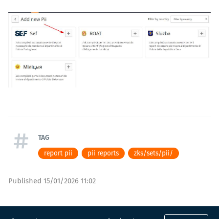
TAG
report pii
pii reports
zks/sets/pii/
Published
15/01/2026 11:02