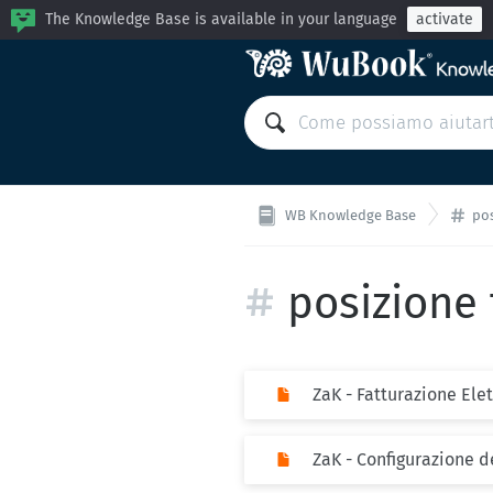
The Knowledge Base is available in your language
activate
WB Knowledge Base
pos
posizione 
ZaK - Fatturazione Elet
ZaK - Configurazione d