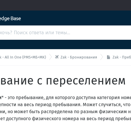

k - All In One (PMS+МБ+МК)
Zak - Бронирования
Zak - Пре
ывание с переселением
м"
- это пребывание, для которого доступна категория номе
пности на весь период пребывания. Может случиться, что
и, но может быть распределена по разным физическим 
ет доступного физического номера на весь период пребыв