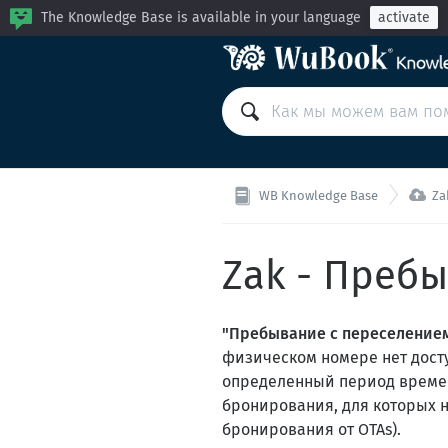
The Knowledge Base is available in your language
activate

WB Knowledge Base
Za
Zak - Преб
"Пребывание с переселение
физическом номере нет досту
определенный период времен
бронирования, для которых н
бронирования от OTAs).