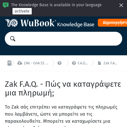
The Knowledge Base is available in your language
activate
Δημιουργήστε



ZAK - ΟΛΑ ΣΕ ΕΝΑ: Διαχειριστείτε το κατάλυμα σας από μία ενιαία διεπαφή!
Zak - F.A.Q.
F.A.Q. ZaK - Payments and documents
Zak F.A.Q. - Πώς να καταγράψετε μια πληρωμή;
Zak F.A.Q. - Πώς να καταγράψετε
μια πληρωμή;
Το Zak σάς επιτρέπει να καταγράφετε τις πληρωμές
που λαμβάνετε, ώστε να μπορείτε να τις
παρακολουθείτε. Μπορείτε να καταχωρίσετε μια