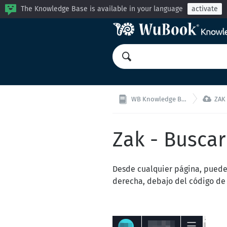
The Knowledge Base is available in your language
activate

WB Knowledge Base
ZAK 
Zak - Buscar
Desde cualquier página, puede
derecha, debajo del código de 