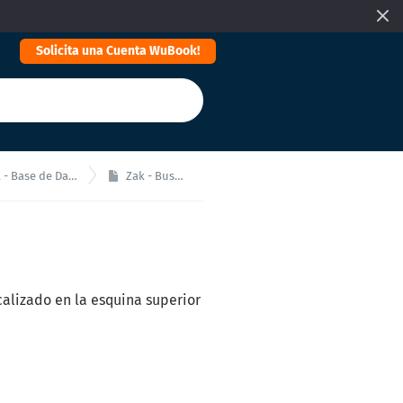
Solicita una Cuenta WuBook!
 - Base de Datos
Zak - Buscar
alizado en la esquina superior