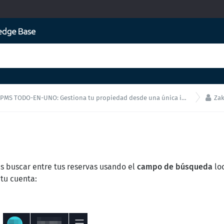

PMS TODO-EN-UNO: Gestiona tu propiedad desde una única interfaz!
Zak
s buscar entre tus reservas usando el
campo de búsqueda
loc
tu cuenta: