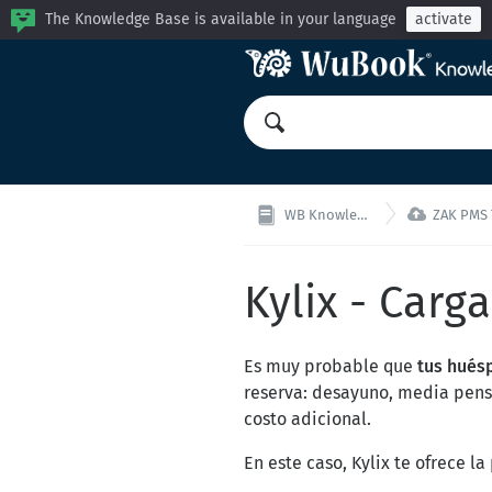
The Knowledge Base is available in your language
activate

WB Knowledge Base
ZAK PMS TODO
Kylix - Carg
Es muy probable que
tus hués
reserva: desayuno, media pensi
costo adicional.
En este caso, Kylix te ofrece l