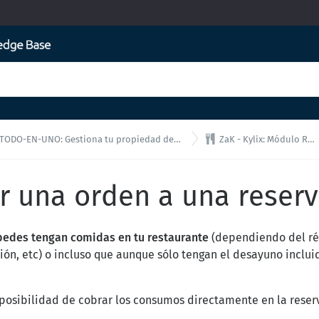

-EN-UNO: Gestiona tu propiedad desde una única interfaz!
ZaK - Kylix: Módulo Restaurante
ar una orden a una reser
pedes tengan comidas en tu restaurante
(dependiendo del r
ón, etc) o incluso que aunque sólo tengan el desayuno inclui
a posibilidad de cobrar los consumos directamente en la reser