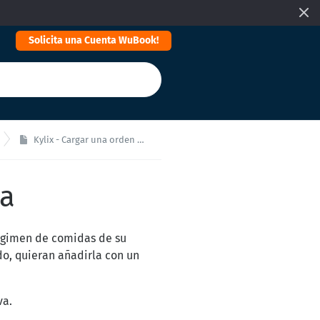
Solicita una Cuenta WuBook!
Kylix - Cargar una orden a una reserva
va
égimen de comidas de su
do, quieran añadirla con un
va.