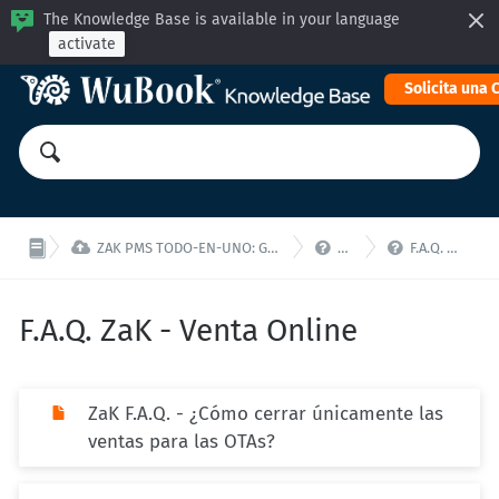
The Knowledge Base is available in your language
activate
Solicita una



ZAK PMS TODO-EN-UNO: Gestiona tu propiedad desde una única interfaz!
ZaK - F.A.Q.
F.A.Q. ZaK - Venta Online
F.A.Q. ZaK - Venta Online
ZaK F.A.Q. - ¿Cómo cerrar únicamente las
ventas para las OTAs?