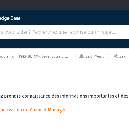


n (PMS+BE+CM): Gérer votre propriété depuis une unique interface
ZaK - Vente en Ligne
Zak - Cha
llez prendre connaissance des informations importantes et des
l'activation du Channel Manager