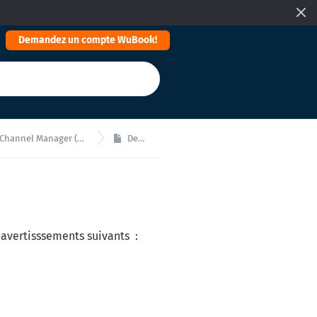
Demandez un compte WuBook!
nnel Manager (OTA and Metasearch)
Despegar
 avertisssements suivants :