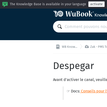
The Knowledge Base is available in your language
activate

WB Knowledge Base
Zak - PMS Tout-en-u
Despegar
Avant d'activer le canal, veui
☞ Docs:
Conseils pour 