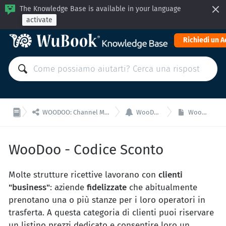
The Knowledge Base is available in your language
activate
Richiedi un 


WOODOO: Channel Manager, Booking Engine per integrazioni API
WooDoo - Online Reception
WooDoo - Codice Sconto
WooDoo - Codice Sconto
Molte strutture ricettive lavorano con
clienti
"business"
: aziende
fidelizzate
che abitualmente
prenotano una o più stanze per i loro operatori in
trasferta. A questa categoria di clienti puoi riservare
un listino prezzi dedicato e consentire loro un