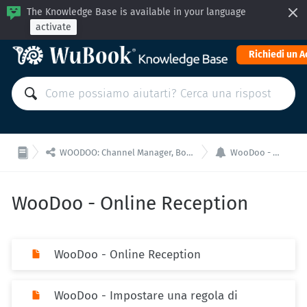
The Knowledge Base is available in your language
activate
Richiedi un 


WOODOO: Channel Manager, Booking Engine for API integrations
WooDoo - Online Reception
WooDoo - Online Reception
WooDoo - Online Reception
WooDoo - Impostare una regola di