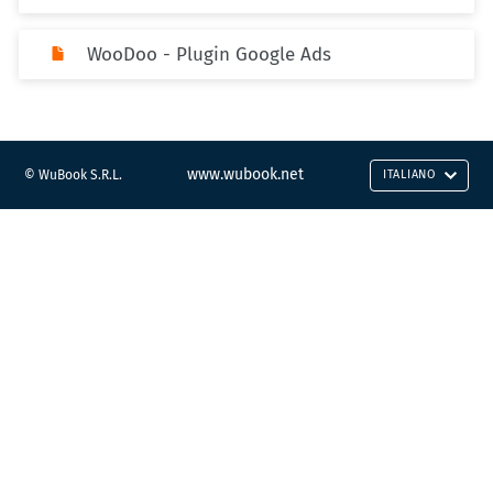
WooDoo - Plugin Google Ads
www.wubook.net
© WuBook S.R.L.
ITALIANO