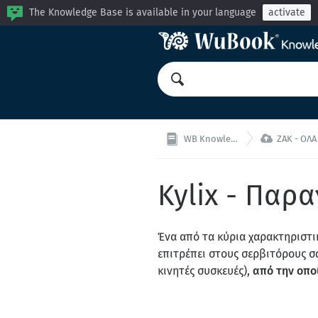
The Knowledge Base is available in your language
activate

WB Knowledge Base
ZAK - ΟΛΑ ΣΕ Ε
Kylix - Παρ
Ένα από τα κύρια χαρακτηριστικά
επιτρέπει στους σερβιτόρους 
κινητές συσκευές),
από την οπο