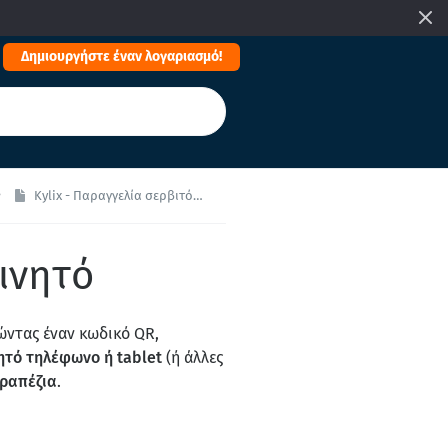
Δημιουργήστε έναν λογαριασμό!
Kylix - Παραγγελία σερβιτόρου από κινητό
ινητό
ώντας έναν κωδικό QR,
ητό τηλέφωνο ή tablet
(ή άλλες
τραπέζια
.