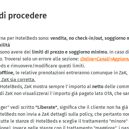
di procedere
orna per HotelBeds sono:
vendita, no check-in/out, soggiorno
ilità
ssono avere dei
limiti di prezzo e soggiorno minimo
. In caso 
. Troverai solo un errore alla sezione:
Online>Canali>Aggiorn
ds e rimuovere/modificare questi limiti.
offline,
le relative prenotazioni entreranno comunque in ZaK
ZaK sia corretta.
i HotelBeds, ZaK mostra sempre l'importo al
netto
delle commi
i ZaK non visualizzerai l'importo già pagato lato OTA, che sarà
ger" vedi scritto
"Liberate"
, significa che il cliente non ha gi
otelBeds non invia a ZaK dettagli sulla policy, che pertanto no
 tutte le stanze di HotelBeds e sceglie il trattamento "minore"
ione). Invece nelle stanze con il trattamento "maggiore", i pa