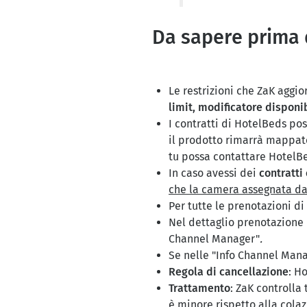
Da sapere prima 
Le restrizioni che ZaK aggi
limit, modificatore disponib
I contratti di HotelBeds po
il prodotto rimarrà mappato
tu possa contattare HotelBe
In caso avessi dei
contratti 
che la camera assegnata da 
Per tutte le prenotazioni d
Nel dettaglio prenotazione d
Channel Manager"
.
Se nelle
"Info Channel Mana
Regola
di
cancellazione
: H
Trattamento
: ZaK controlla
è minore rispetto alla colaz