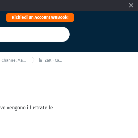
Richiedi un Account WuBook!
nel Manager (OTA e Metasearch)
ZaK - Canale HotelBeds
ove vengono illustrate le