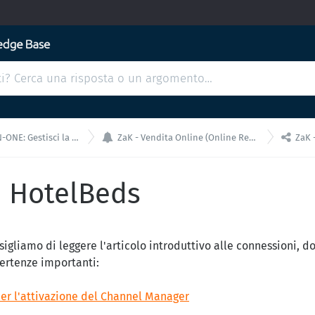


 tua struttura da un'unica interfaccia!
ZaK - Vendita Online (Online Reception, Mini Sito e Channel Manager)
ZaK - Chan
e HotelBeds
sigliamo di leggere l'articolo introduttivo alle connessioni, d
vertenze importanti:
er l'attivazione del Channel Manager