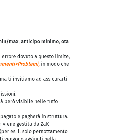
 min/max, anticipo minimo,
ota
di errore dovuto a questo limite,
amenti>Problemi,
in modo che
, ma
ti invitiamo ad assicurarti
ssioni.
 però visibile nelle "Info
à pagato e pagherà in struttura.
n viene gestita da ZaK
 (per es. il solo pernottamento
sti vengono aggiunti nella