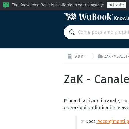
The Knowledge Base is available in your language
activate

WB Knowledge Base
ZAK PMS ALL-IN-ONE: Gestisci la
ZaK - Canal
Prima di attivare il canale, con
operazioni preliminari e le av
☞ Docs:
Accorgimenti p