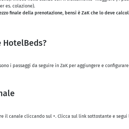
r es. colazione).
rezzo finale della prenotazione, bensì è ZaK che lo deve calco
e HotelBeds?
ono i passaggi da seguire in ZaK per aggiungere e configurar
anale
 il canale cliccando sul +. Clicca sul link sottostante e segui 